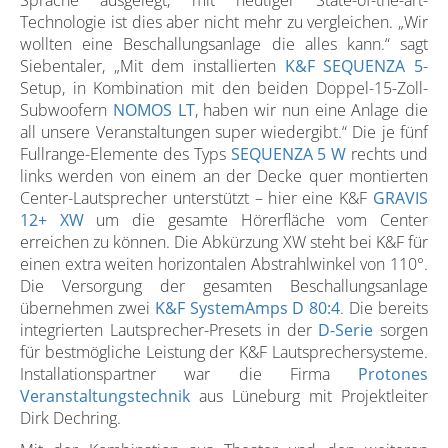
Sprache ausgelegt, mit heutiger State-of-the-art-
Technologie ist dies aber nicht mehr zu vergleichen. „Wir
wollten eine Beschallungsanlage die alles kann.“ sagt
Siebentaler, „Mit dem installierten
K&F SEQUENZA 5
-
Setup, in Kombination mit den beiden Doppel-15-Zoll-
Subwoofern
NOMOS LT
, haben wir nun eine Anlage die
all unsere Veranstaltungen super wiedergibt.“ Die je fünf
Fullrange-Elemente des Typs
SEQUENZA 5 W
rechts und
links werden von einem an der Decke quer montierten
Center-Lautsprecher unterstützt – hier eine K&F
GRAVIS
12+ XW
um die gesamte Hörerfläche vom Center
erreichen zu können. Die Abkürzung XW steht bei K&F für
einen extra weiten horizontalen Abstrahlwinkel von 110°.
Die Versorgung der gesamten Beschallungsanlage
übernehmen zwei
K&F SystemAmps D 80:4
. Die bereits
integrierten Lautsprecher-Presets in der
D-Serie
sorgen
für bestmögliche Leistung der K&F Lautsprechersysteme.
Installationspartner war die Firma
Protones
Veranstaltungstechnik
aus Lüneburg mit Projektleiter
Dirk Dechring.