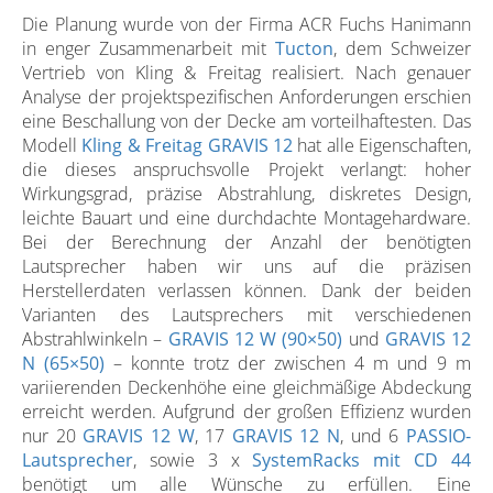
Die Planung wurde von der Firma ACR Fuchs Hanimann
in enger Zusammenarbeit mit
Tucton
, dem Schweizer
Vertrieb von Kling & Freitag realisiert. Nach genauer
Analyse der projektspezifischen Anforderungen erschien
eine Beschallung von der Decke am vorteilhaftesten. Das
Modell
Kling & Freitag GRAVIS 12
hat alle Eigenschaften,
die dieses anspruchsvolle Projekt verlangt: hoher
Wirkungsgrad, präzise Abstrahlung, diskretes Design,
leichte Bauart und eine durchdachte Montagehardware.
Bei der Berechnung der Anzahl der benötigten
Lautsprecher haben wir uns auf die präzisen
Herstellerdaten verlassen können. Dank der beiden
Varianten des Lautsprechers mit verschiedenen
Abstrahlwinkeln –
GRAVIS 12 W (90×50)
und
GRAVIS 12
N (65×50)
– konnte trotz der zwischen 4 m und 9 m
variierenden Deckenhöhe eine gleichmäßige Abdeckung
erreicht werden. Aufgrund der großen Effizienz wurden
nur 20
GRAVIS 12 W
, 17
GRAVIS 12 N
, und 6
PASSIO-
Lautsprecher
, sowie 3 x
SystemRacks mit CD 44
benötigt um alle Wünsche zu erfüllen. Eine