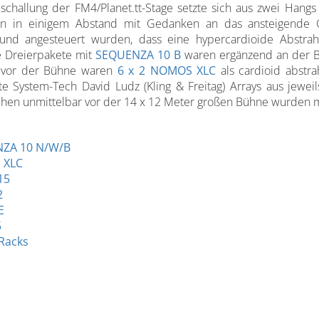
challung der FM4/Planet.tt-Stage setzte sich aus zwei Hangs
en in einigem Abstand mit Gedanken an das ansteigende
und angesteuert wurden, dass eine hypercardioide Abstrahlc
e Dreierpakete mit
SEQUENZA 10 B
waren ergänzend an der B
vor der Bühne waren
6 x 2 NOMOS XLC
als cardioid abstrah
e System-Tech David Ludz (Kling & Freitag) Arrays aus jewei
hen unmittelbar vor der 14 x 12 Meter großen Bühne wurden 
ZA 10 N/W/B
 XLC
15
2
E
5
Racks