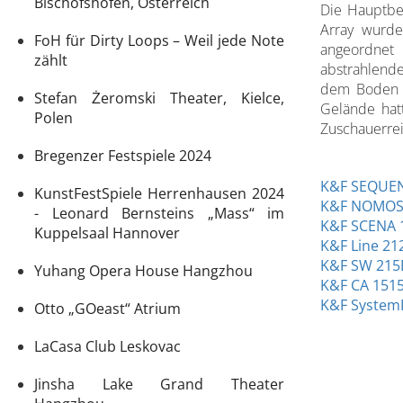
Bischofshofen, Österreich
Die Hauptbes
Array wurd
FoH für Dirty Loops – Weil jede Note
angeordnet 
zählt
abstrahlend
dem Boden 
Stefan Żeromski Theater, Kielce,
Gelände hatt
Polen
Zuschauerrei
Bregenzer Festspiele 2024
K&F SEQUEN
KunstFestSpiele Herrenhausen 2024
K&F NOMOS
- Leonard Bernsteins „Mass“ im
K&F SCENA 
Kuppelsaal Hannover
K&F Line 21
K&F SW 215
Yuhang Opera House Hangzhou
K&F CA 151
K&F System
Otto „GOeast“ Atrium
LaCasa Club Leskovac
Jinsha Lake Grand Theater