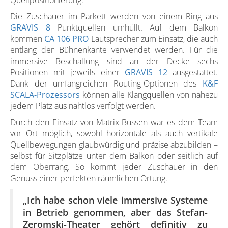
Quellpositionierung.
Die Zuschauer im Parkett werden von einem Ring aus
GRAVIS 8
Punktquellen umhüllt. Auf dem Balkon
kommen
CA 106 PRO
Lautsprecher zum Einsatz, die auch
entlang der Bühnenkante verwendet werden. Für die
immersive Beschallung sind an der Decke sechs
Positionen mit jeweils einer
GRAVIS 12
ausgestattet.
Dank der umfangreichen Routing-Optionen des
K&F
SCALA-Prozessors
können alle Klangquellen von nahezu
jedem Platz aus nahtlos verfolgt werden.
Durch den Einsatz von Matrix-Bussen war es dem Team
vor Ort möglich, sowohl horizontale als auch vertikale
Quellbewegungen glaubwürdig und präzise abzubilden –
selbst für Sitzplätze unter dem Balkon oder seitlich auf
dem Oberrang. So kommt jeder Zuschauer in den
Genuss einer perfekten räumlichen Ortung.
„
Ich habe schon viele immersive Systeme
in Betrieb genommen, aber das Stefan-
Zeromski-Theater gehört definitiv zu