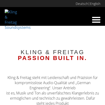
Deutsch
English
Toggl
navig
KLING & FREITAG
PASSION BUILT IN.
Kling & Freitag steht mit Leidenschaft und Präzision für
kompromisslose Audio-Qualität und „German
Engineering“. Unser Antrieb
ist es, Musik und Ton als unverfälschtes Klangerlebnis zu
ermöglichen und technisch zu gewährleisten. Dafür
steht jedes Produkt