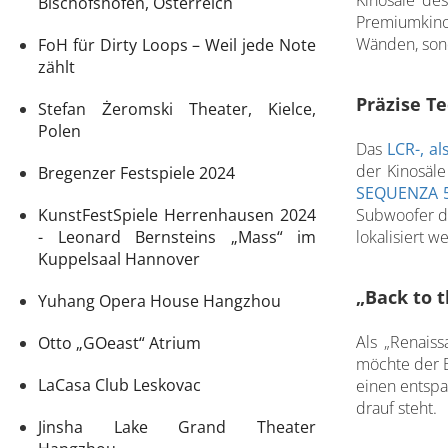
Kinosäle de
Bischofshofen, Österreich
Premiumkinos
Wänden, son
FoH für Dirty Loops – Weil jede Note
zählt
Präzise Te
Stefan Żeromski Theater, Kielce,
Polen
Das
LCR-, a
der Kinosäle
Bregenzer Festspiele 2024
SEQUENZA 
KunstFestSpiele Herrenhausen 2024
Subwoofer de
- Leonard Bernsteins „Mass“ im
lokalisiert 
Kuppelsaal Hannover
„Back to t
Yuhang Opera House Hangzhou
Als „Renais
Otto „GOeast“ Atrium
möchte der 
LaCasa Club Leskovac
einen entspa
drauf steht.
Jinsha Lake Grand Theater