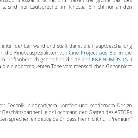
rbaut. Kinosaal 8 ist mit 514 Plätzen der größte Saal des
nis, sind hier Lautsprecher im Kinosaal 8 nicht nur an den
 hinter der Leinwand und stellt damit die Hauptbeschallung
ten die Kinobauspezialisten von
Cine Project aus Berlin
die
Im Tieftonbereich geben hier die 15 Zoll
K&F NOMOS LS II
da die niederfrequenten Töne vom menschlichen Gehör nicht
ter Technik, einzigartigem Komfort und modernem Design
t Geschäftspartner Heinz Lochmann den Gästen des ASTORs
ten sprechen eindeutig dafür, dass hier nicht nur „Premium“