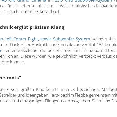
s
ASTOR Grand Cinema
im
LCR- und Subwoofer-System
ve
. Für ein lebensechtes und absolut realistisches Klangerleb
dern auch an der Decke verbaut.
chnik ergibt präzisen Klang
lso Left-Center-Right, sowie Subwoofer-System
befindet sich
 dar. Dank einer Abstrahlcharakteristik von vertikal 15° konn
5
-Elemente exakt auf die bestehende Hörerfläche ausrichten. 
n Ton an. Diese wurden, wie gewöhnlich, versteckt verbaut, 
werden können.
he roots“
sance“ vom großen Kino könnte man es bezeichnen. Mit bes
Betreiber und Ideengeber Hans-Joachim Flebbe gemeinsam mi
nnten und einzigartigen Filmgenuss ermöglichen. Sämtliche Fak