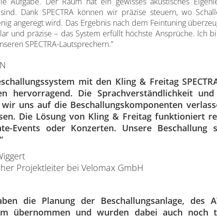
lle Aufgabe. Der Raum hat ein gewisses akustisches Eigenl
h sind. Dank SPECTRA können wir präzise steuern, wo Scha
nig angeregt wird. Das Ergebnis nach dem Feintuning überzeugt 
lar und präzise – das System erfüllt höchste Ansprüche. Ich
unseren SPECTRA-Lautsprechern.”
EN
schallungssystem mit den Kling & Freitag SPECTRA
n hervorragend. Die Sprachverständlichkeit und d
wir uns auf die Beschallungskomponenten verlass
en. Die Lösung von Kling & Freitag funktioniert re
te-Events oder Konzerten. Unsere Beschallung st
“
Wiggert
cher Projektleiter bei Velomax GmbH
aben die Planung der Beschallungsanlage, des 
om übernommen und wurden dabei auch noch tat