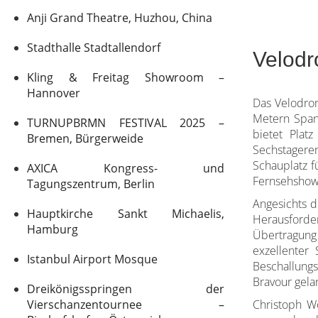
Anji Grand Theatre, Huzhou, China
Stadthalle Stadtallendorf
Velodr
Kling & Freitag Showroom –
Hannover
Das Velodrom
Metern Span
TURNUPBRMN FESTIVAL 2025 –
bietet Plat
Bremen, Bürgerweide
Sechstageren
Schauplatz f
AXICA Kongress- und
Fernsehshows
Tagungszentrum, Berlin
Angesichts d
Hauptkirche Sankt Michaelis,
Herausforde
Hamburg
Übertragung
exzellenter
Istanbul Airport Mosque
Beschallung
Bravour gela
Dreikönigsspringen der
Vierschanzentournee –
Christoph Wö