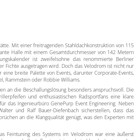
ätte. Mit einer freitragenden Stahldachkonstruktion von 115
posante Halle mit einem Gesamtdurchmesser von 142 Metern
ungskalender ist zweifelsohne das renommierte Berliner
r Fichte ausgetragen wird. Doch das Velodrom ist nicht nur
 eine breite Palette von Events, darunter Corporate-Events,
iel, Rammstein oder Robbie Williams.
gen an die Beschallungslösung besonders anspruchsvoll. Die
llerpfeifen und enthusiastischen Radsportfans eine klare
 für das Ingenieurbüro GenePurp Event Engineering. Neben
Walter und Ralf Bauer-Diefenbach sicherstellen, dass das
rüchen an die Klangqualität genügt, was den Experten mit
 “Das Feintuning des Systems im Velodrom war eine äußerst