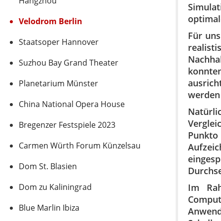
Hangzhou
Simula
optimal
Velodrom Berlin
Für uns
Staatsoper Hannover
realist
Nachhal
Suzhou Bay Grand Theater
konnten
ausrich
Planetarium Münster
werden
China National Opera House
Natürl
Verglei
Bregenzer Festspiele 2023
Punkto
Carmen Würth Forum Künzelsau
Aufzei
einges
Dom St. Blasien
Durchse
Dom zu Kaliningrad
Im Rah
Comput
Blue Marlin Ibiza
Anwend