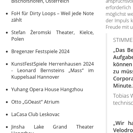
Bischofshofen, Österreich
anspruchsvo
erforderlic
FoH für Dirty Loops – Weil jede Note
möglichst we
zählt
der Impuls k
Freude mit 
Stefan Żeromski Theater, Kielce,
Polen
STIMM
„Das Be
Bregenzer Festspiele 2024
Aufgabe
KunstFestSpiele Herrenhausen 2024
können 
- Leonard Bernsteins „Mass“ im
zu müss
Kuppelsaal Hannover
Corpora
Minute.
Yuhang Opera House Hangzhou
Tobias 
Otto „GOeast“ Atrium
technis
LaCasa Club Leskovac
„Wir h
Jinsha Lake Grand Theater
Velodr