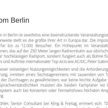
om Berlin
 in Berlin ist zweifellos eine beeindruckende Veranstaltungsst
nweite stellt es die größte ihrer Art in Europa dar. Die im
z für bis zu 12.000 Besucher. Ein Höhepunkt im Veranstalt
nen, das auf der 250 Meter langen Radrennbahn aus sibirische
ür hochklassigen Radsport, sondern fungiert auch als Bühne für
 und Auftritte internationaler Top-Acts wie AC/DC, Peter Gabr
ieser vielseitigen Nutzungsmöglichkeiten sind die Anforderun
rung, inmitten eines Sechstagerennens mit tausenden von Tri
 der Durchsagen zu gewährleisten, war keine leichte Aufgabe
 Sprachverständlichkeit mussten die beiden Fachplaner Ivo 
ssystem auch bei Konzerten oder Fernsehshows höchsten Ansp
ng.
hler, Senior Consultant bei Kling & Freitag, erinnert sich: