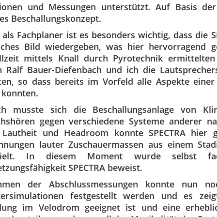
tionen und Messungen unterstützt. Auf Basis der
es Beschallungskonzept.
 als Fachplaner ist es besonders wichtig, dass die 
isches Bild wiedergeben, was hier hervorragend 
lzeit mittels Knall durch Pyrotechnik ermittelt
 Ralf Bauer-Diefenbach und ich die Lautsprecher
ten, so dass bereits im Vorfeld alle Aspekte eine
 konnten.
ich musste sich die Beschallungsanlage von Kl
chshören gegen verschiedene Systeme anderer nam
 Lautheit und Headroom konnte SPECTRA hier g
chnungen lauter Zuschauermassen aus einem Stad
pielt. In diesem Moment wurde selbst fac
tzungsfähigkeit SPECTRA beweist.
men der Abschlussmessungen konnte nun noc
ersimulationen festgestellt werden und es zei
ung im Velodrom geeignet ist und eine erheblich