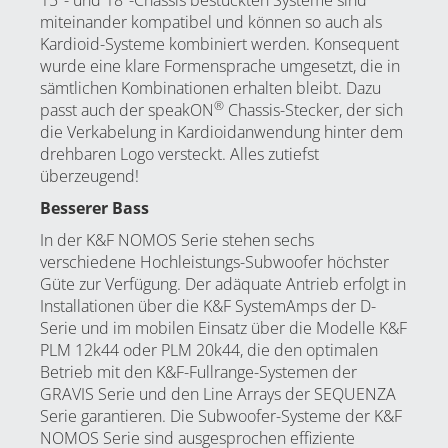
15″- und 18″-Chassis bestückten Systeme sind
miteinander kompatibel und können so auch als
Kardioid-Systeme kombiniert werden. Konsequent
wurde eine klare Formensprache umgesetzt, die in
sämtlichen Kombinationen erhalten bleibt. Dazu
®
passt auch der speakON
Chassis-Stecker, der sich
die Verkabelung in Kardioidanwendung hinter dem
drehbaren Logo versteckt. Alles zutiefst
überzeugend!
Besserer Bass
In der K&F NOMOS Serie stehen sechs
verschiedene Hochleistungs-Subwoofer höchster
Güte zur Verfügung. Der adäquate Antrieb erfolgt in
Installationen über die
K&F SystemAmps der D-
Serie
und im mobilen Einsatz über die Modelle
K&F
PLM 12k44
oder
PLM 20k44
, die den optimalen
Betrieb mit den
K&F-Fullrange-Systemen der
GRAVIS Serie
und den Line Arrays der
SEQUENZA
Serie
garantieren. Die Subwoofer-Systeme der K&F
NOMOS Serie sind ausgesprochen effiziente