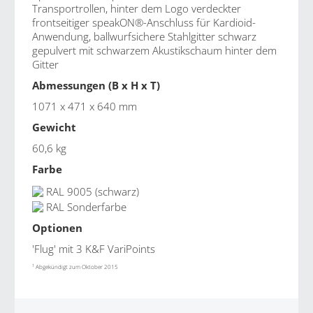
Transportrollen, hinter dem Logo verdeckter
frontseitiger speakON®-Anschluss für Kardioid-
Anwendung, ballwurfsichere Stahlgitter schwarz
gepulvert mit schwarzem Akustikschaum hinter dem
Gitter
Abmessungen (B x H x T)
1071 x 471 x 640 mm
Gewicht
60,6 kg
Farbe
RAL 9005 (schwarz)
RAL Sonderfarbe
Optionen
'Flug' mit 3 K&F VariPoints
1
Abgekündigt zum Oktober 2015