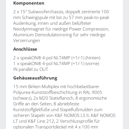
Komponenten
2 x 15″ Subwooferchassis, doppelt zentrierte 100
mm Schwingspule mit bis zu 57 mm peak-to-peak
Auslenkung, innen und außen belüfteter
Neodymmagnet für niedrige Power Compression,
Aluminium Demodulationsring für sehr niedrige
Verzerrungen
Anschlüsse
2 x speakON® 4-pol NLT4MP (+1/-1) (hinten)
1 x speakON® 4-pol NLT4MP (+1/-1) (vorne)
IN parallel zu OUT
Gehäuseausführung
15 mm Birken-Multiplex mit hochbelastbarer
Polyurea-Kunststoffbeschichtung in RAL 9005
(schwarz), 2x M20 Stativflansch, 8 ergonomische
Griffe an den Seiten, 8 abriebfeste
Kunststoffgleitfüße und Stapelfußmulden zum
sicheren Stapeln von K&F NOMOS LS II, K&F NOMOS
LT und K&F Line 212, 2 Verschlussprofile für
optionalen Transportdeckel mit 4 x 100 mm