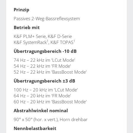
Prinzip
Passives 2-Weg-Bassreflexsystem
Betrieb mit
K&F PLM+ Serie
,
K&F D-Serie
1
1
K&F SystemRack
, K&F TOPAS
Übertragungsbereich -10 dB
74 Hz – 22 kHz im 'LCut Mode'
54 Hz – 22 kHz im 'FR Mode'
52 Hz – 22 kHz im 'BassBoost Mode'
Übertragungsbereich ±3 dB
100 Hz – 20 kHz im 'LCut Mode'
64 Hz – 20 kHz im 'FR Mode'
60 Hz – 20 kHz im 'BassBoost Mode'
Abstrahlwinkel nominal
90° x 50° (hor. x vert.), Horn drehbar
Nennbelastbarkeit