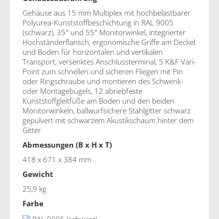
Gehäuse aus 15 mm Multiplex mit hochbelastbarer
Polyurea-Kunststoffbeschichtung in RAL 9005
(schwarz), 35° und 55° Monitorwinkel, integrierter
Hochständerflansch, ergonomische Griffe am Deckel
und Boden für horizontalen und vertikalen
Transport, versenktes Anschlussterminal, 5 K&F Vari-
Point zum schnellen und sicheren Fliegen mit Pin
oder Ringschraube und montieren des Schwenk-
oder Montagebügels, 12 abriebfeste
Kunststoffgleitfüße am Boden und den beiden
Monitorwinkeln, ballwurfsichere Stahlgitter schwarz
gepulvert mit schwarzem Akustikschaum hinter dem
Gitter
Abmessungen (B x H x T)
418 x 671 x 384 mm
Gewicht
25,9 kg
Farbe
RAL 9005 (schwarz)