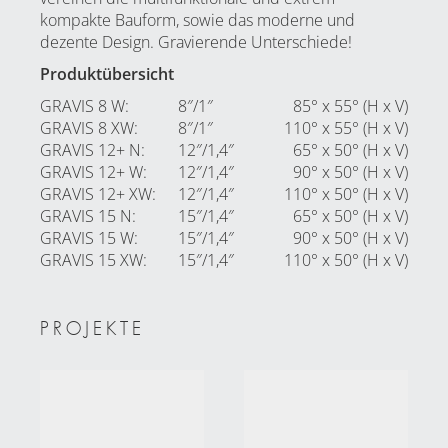
kompakte Bauform, sowie das moderne und
dezente Design. Gravierende Unterschiede!
Produktübersicht
GRAVIS 8 W
:
8″/1″
85° x 55° (H x V)
GRAVIS 8 XW
:
8″/1″
110° x 55° (H x V)
GRAVIS 12+ N
:
12″/1,4″
65° x 50° (H x V)
GRAVIS 12+ W
:
12″/1,4″
90° x 50° (H x V)
GRAVIS 12+ XW
:
12″/1,4″
110° x 50° (H x V)
GRAVIS 15 N
:
15″/1,4″
65° x 50° (H x V)
GRAVIS 15 W
:
15″/1,4″
90° x 50° (H x V)
GRAVIS 15 XW
:
15″/1,4″
110° x 50° (H x V)
PROJEKTE