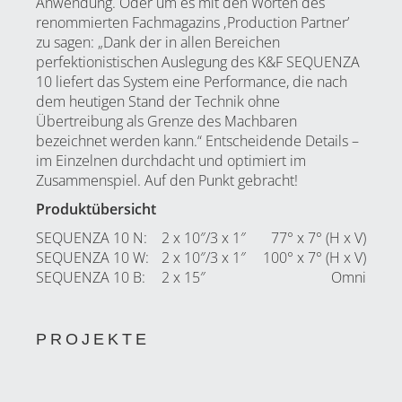
Anwendung. Oder um es mit den Worten des
renommierten Fachmagazins ‚Production Partner’
zu sagen: „Dank der in allen Bereichen
perfektionistischen Auslegung des K&F SEQUENZA
10 liefert das System eine Performance, die nach
dem heutigen Stand der Technik ohne
Übertreibung als Grenze des Machbaren
bezeichnet werden kann.“ Entscheidende Details –
im Einzelnen durchdacht und optimiert im
Zusammenspiel. Auf den Punkt gebracht!
Produktübersicht
SEQUENZA 10 N
:
2 x 10″/3 x 1″
77° x 7° (H x V)
SEQUENZA 10 W
:
2 x 10″/3 x 1″
100° x 7° (H x V)
SEQUENZA 10 B
:
2 x 15″
Omni
PROJEKTE