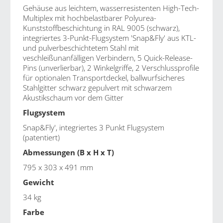
Gehäuse aus leichtem, wasserresistenten High-Tech-
Multiplex mit hochbelastbarer Polyurea-
Kunststoffbeschichtung in RAL 9005 (schwarz),
integriertes 3-Punkt-Flugsystem 'Snap&Fly' aus KTL-
und pulverbeschichtetem Stahl mit
veschleißunanfälligen Verbindern, 5 Quick-Release-
Pins (unverlierbar), 2 Winkelgriffe, 2 Verschlussprofile
für optionalen Transportdeckel, ballwurfsicheres
Stahlgitter schwarz gepulvert mit schwarzem
Akustikschaum vor dem Gitter
Flugsystem
Snap&Fly', integriertes 3 Punkt Flugsystem
(patentiert)
Abmessungen (B x H x T)
795 x 303 x 491 mm
Gewicht
34 kg
Farbe