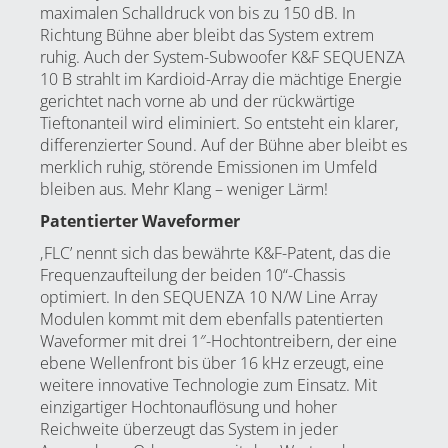
maximalen Schalldruck von bis zu 150 dB. In
Richtung Bühne aber bleibt das System extrem
ruhig. Auch der System-Subwoofer
K&F SEQUENZA
10 B
strahlt im Kardioid-Array die mächtige Energie
gerichtet nach vorne ab und der rückwärtige
Tieftonanteil wird eliminiert. So entsteht ein klarer,
differenzierter Sound. Auf der Bühne aber bleibt es
merklich ruhig, störende Emissionen im Umfeld
bleiben aus. Mehr Klang – weniger Lärm!
Patentierter Waveformer
‚FLC’ nennt sich das bewährte K&F-Patent, das die
Frequenzaufteilung der beiden 10“-Chassis
optimiert. In den
SEQUENZA 10 N
/
W
Line Array
Modulen kommt mit dem ebenfalls patentierten
Waveformer mit drei 1″-Hochtontreibern, der eine
ebene Wellenfront bis über 16 kHz erzeugt, eine
weitere innovative Technologie zum Einsatz. Mit
einzigartiger Hochtonauflösung und hoher
Reichweite überzeugt das System in jeder