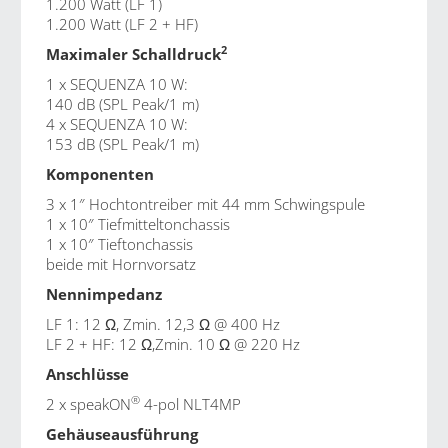
1.200 Watt (LF 1)
1.200 Watt (LF 2 + HF)
2
Maximaler Schalldruck
1 x SEQUENZA 10 W:
140 dB (SPL Peak/1 m)
4 x SEQUENZA 10 W:
153 dB (SPL Peak/1 m)
Komponenten
3 x 1″ Hochtontreiber mit 44 mm Schwingspule
1 x 10″ Tiefmitteltonchassis
1 x 10″ Tieftonchassis
beide mit Hornvorsatz
Nennimpedanz
LF 1: 12 Ω, Zmin. 12,3 Ω @ 400 Hz
LF 2 + HF: 12 Ω,Zmin. 10 Ω @ 220 Hz
Anschlüsse
®
2 x speakON
4-pol NLT4MP
Gehäuseausführung