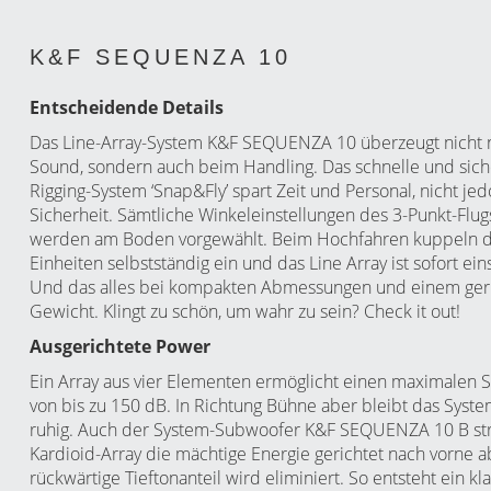
K&F SEQUENZA 10
Entscheidende Details
Das Line-Array-System K&F SEQUENZA 10 überzeugt nicht 
Sound, sondern auch beim Handling. Das schnelle und sic
Rigging-System ‘Snap&Fly’
spart Zeit und Personal, nicht je
Sicherheit. Sämtliche Winkeleinstellungen des 3-Punkt-Flu
werden am Boden vorgewählt. Beim Hochfahren kuppeln d
Einheiten selbstständig ein und das Line Array ist sofort ein
Und das alles bei kompakten Abmessungen und einem ger
Gewicht. Klingt zu schön, um wahr zu sein? Check it out!
Ausgerichtete Power
Ein Array aus vier Elementen ermöglicht einen maximalen S
von bis zu 150 dB. In Richtung Bühne aber bleibt das Syst
ruhig. Auch der System-Subwoofer
K&F SEQUENZA 10 B
st
Kardioid-Array die mächtige Energie gerichtet nach vorne 
rückwärtige Tieftonanteil wird eliminiert. So entsteht ein kla