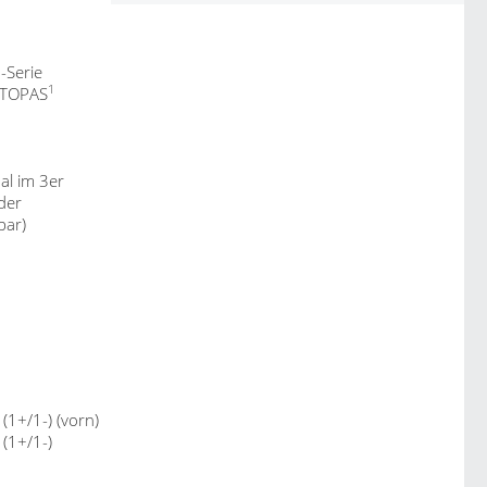
-Serie
1
 TOPAS
al im 3er
der
bar)
1+/1-) (vorn)
1+/1-)