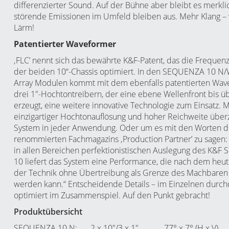
differenzierter Sound. Auf der Bühne aber bleibt es merklic
störende Emissionen im Umfeld bleiben aus. Mehr Klang –
Lärm!
Patentierter Waveformer
‚FLC’ nennt sich das bewährte K&F-Patent, das die Frequenz
der beiden 10“-Chassis optimiert. In den
SEQUENZA 10 N
/
Array Modulen kommt mit dem ebenfalls patentierten Wav
drei 1″-Hochtontreibern, der eine ebene Wellenfront bis ü
erzeugt, eine weitere innovative Technologie zum Einsatz. M
einzigartiger Hochtonauflösung und hoher Reichweite über
System in jeder Anwendung. Oder um es mit den Worten d
renommierten Fachmagazins ‚Production Partner’ zu sagen:
in allen Bereichen perfektionistischen Auslegung des K&
10 liefert das System eine Performance, die nach dem heut
der Technik ohne Übertreibung als Grenze des Machbaren
werden kann.“ Entscheidende Details – im Einzelnen durc
optimiert im Zusammenspiel. Auf den Punkt gebracht!
Produktübersicht
SEQUENZA 10 N
:
2 x 10″/3 x 1″
77° x 7° (H x V)