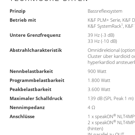
Prinzip
Bassreflexsystem
Betrieb mit
K&F PLM+ Serie
,
K&F D
1
K&F SystemRack
, K&F
Untere Grenzfrequenz
39 Hz (-3 dB)
33 Hz (-10 dB)
Abstrahlcharakteristik
Omnidirektional (option
Cluster über kardioid o
hyperkardiod ansteuer
Nennbelastbarkeit
900 Watt
Programmbelastbarkeit
1.800 Watt
Peakbelastbarkeit
3.600 Watt
Maximaler Schalldruck
139 dB (SPL Peak 1 m)
Nennimpedanz
4 Ω
®
Anschlüsse
1 x speakON
NLT4MP (
®
2 x speakON
NLT4MP (
(hinten)
IN parallel zu OUT