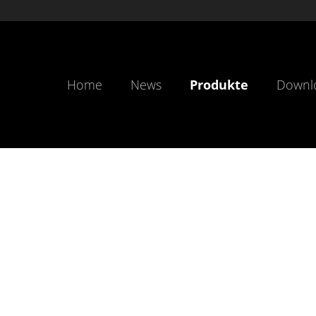
Home
News
Produkte
Downl
echer