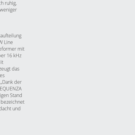
h ruhig,
 weniger
aufteilung
W
Line
eformer mit
ber 16 kHz
it
zeugt das
es
 „Dank der
F SEQUENZA
igen Stand
 bezeichnet
hdacht und