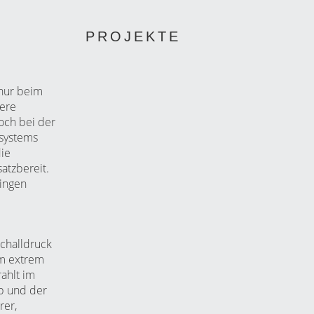
PROJEKTE
nur beim
here
doch bei der
gsystems
ie
satzbereit.
ingen
challdruck
em extrem
rahlt im
ab und der
rer,