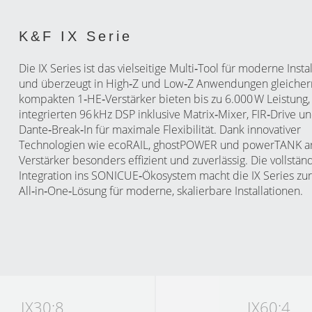
K&F IX Serie
Die IX Series ist das vielseitige Multi‑Tool für moderne Insta
und überzeugt in High‑Z und Low‑Z Anwendungen gleiche
kompakten 1‑HE‑Verstärker bieten bis zu 6.000 W Leistung,
integrierten 96 kHz DSP inklusive Matrix‑Mixer, FIR‑Drive u
Dante‑Break‑In für maximale Flexibilität. Dank innovativer
Technologien wie ecoRAIL, ghostPOWER und powerTANK ar
Verstärker besonders effizient und zuverlässig. Die vollstän
Integration ins SONICUE‑Ökosystem macht die IX Series zu
All‑in‑One‑Lösung für moderne, skalierbare Installationen.
IX30:8
IX60:4