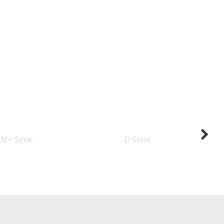
LM+ Serie
D Serie
K