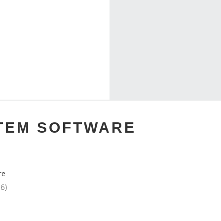
TEM SOFTWARE
re
26)