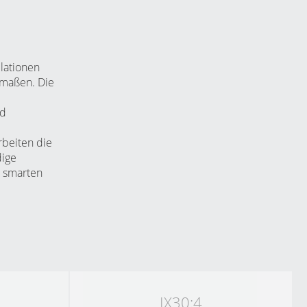
llationen
rmaßen. Die
nd
beiten die
dige
r smarten
IX30:4