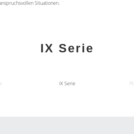
nspruchsvollen Situationen.
IX Serie
e
IX Serie
P