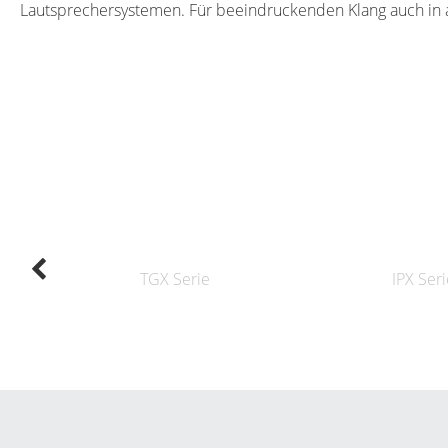
Lautsprechersystemen. Für beeindruckenden Klang auch in a
TGX Serie
IPX Seri