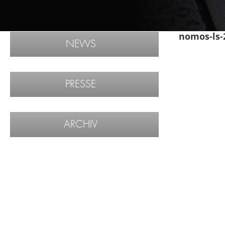
nomos-ls-
NEWS
PRESSE
ARCHIV