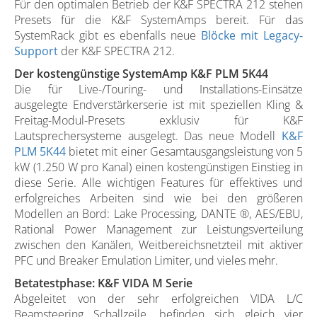
Für den optimalen Betrieb der K&F SPECTRA 212 stehen
Presets für die K&F SystemAmps bereit. Für das
SystemRack gibt es ebenfalls neue
Blöcke mit Legacy-
Support
der K&F SPECTRA 212.
Der kostengünstige SystemAmp K&F PLM 5K44
Die für Live-/Touring- und Installations-Einsätze
ausgelegte Endverstärkerserie ist mit speziellen Kling &
Freitag-Modul-Presets exklusiv für K&F
Lautsprechersysteme ausgelegt. Das neue Modell
K&F
PLM 5K44
bietet mit einer Gesamtausgangsleistung von 5
kW (1.250 W pro Kanal) einen kostengünstigen Einstieg in
diese Serie. Alle wichtigen Features für effektives und
erfolgreiches Arbeiten sind wie bei den größeren
Modellen an Bord: Lake Processing, DANTE ®, AES/EBU,
Rational Power Management zur Leistungsverteilung
zwischen den Kanälen, Weitbereichsnetzteil mit aktiver
PFC und Breaker Emulation Limiter, und vieles mehr.
Betatestphase: K&F VIDA M Serie
Abgeleitet von der sehr erfolgreichen VIDA L/C
Beamsteering Schallzeile, befinden sich gleich vier