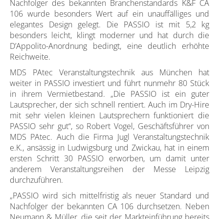
Nachfolger des bekannten Branchenstandards K&F CA
106 wurde besonders Wert auf ein unauffälliges und
elegantes Design gelegt. Die PASSIO ist mit 5,2 kg
besonders leicht, klingt moderner und hat durch die
D’Appolito-Anordnung bedingt, eine deutlich erhöhte
Reichweite.
MDS PAtec Veranstaltungstechnik aus München hat
weiter in PASSIO investiert und führt nunmehr 80 Stück
in ihrem Vermietbestand. „Die PASSIO ist ein guter
Lautsprecher, der sich schnell rentiert. Auch im Dry-Hire
mit sehr vielen kleinen Lautsprechern funktioniert die
PASSIO sehr gut“, so Robert Vogel, Geschäftsführer von
MDS PAtec. Auch die Firma Jugl Veranstaltungstechnik
e.K., ansässig in Ludwigsburg und Zwickau, hat in einem
ersten Schritt 30 PASSIO erworben, um damit unter
anderem Veranstaltungsreihen der Messe Leipzig
durchzuführen.
„PASSIO wird sich mittelfristig als neuer Standard und
Nachfolger der bekannten CA 106 durchsetzen. Neben
Neumann & Müller, die seit der Markteinführung bereits