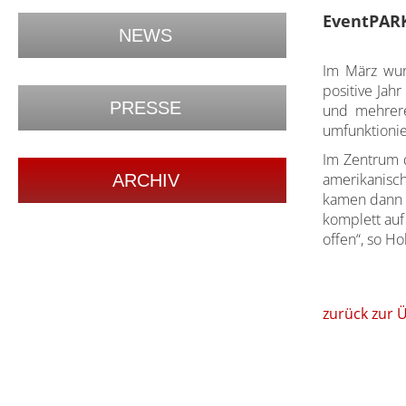
EventPARK
NEWS
Im März wur
positive Jah
PRESSE
und mehrere
umfunktionie
Im Zentrum d
amerikanisc
ARCHIV
kamen dann n
komplett au
offen“, so H
zurück zur 