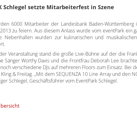
 Schlegel setzte Mitarbeiterfest in Szene
den 6000 Mitarbeiter der Landesbank Baden-Württemberg in
r 2013 zu feiern. Aus diesem Anlass wurde vom eventPark ein
 Nebenhallen wurden zur kulinarischen und musikalischen
rt.
er Veranstaltung stand die große Live-Bühne auf der die Fran
he Sänger Worthy Davis und die Frontfrau Deborah Lee bracht
och verschiedene DJs auf mehreren Floors zum Einsatz. Bei d
f Kling & Freitag. „Mit dem SEQUENZA 10 Line Array und de
olger Schlegel, Geschäftsführer vom EventPark Schlegel.
Übersicht