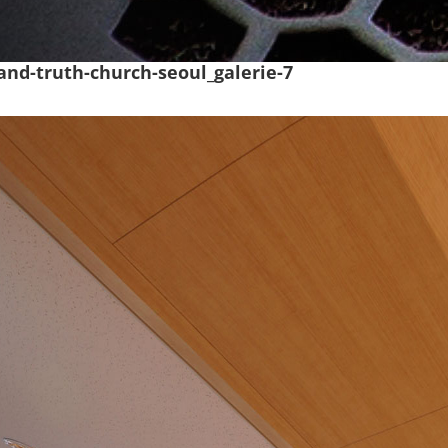
and-truth-church-seoul_galerie-7