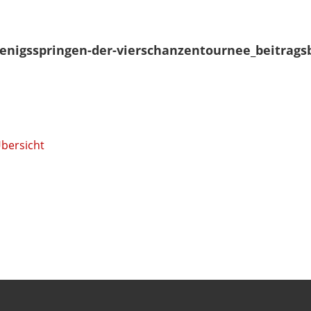
oenigsspringen-der-vierschanzentournee_beitragsb
Übersicht